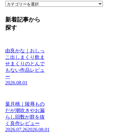
カ
テ
ゴ
新着記事から
リ
探す
ー
か
ら
探
由良かな｜おしっ
す
こ出しまくり飲ま
せまくりのとんで
もない作品レビュ
ー
2026.08.01
葉月桃｜陵辱もの
だが潮吹きやお漏
らし回数が群を抜
く良作レビュー
2026.07.26
2026.08.01