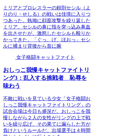
ミリアとプロレスラーの頼則セシル（よ
りのり・せしる）の戦いは佳境に入りつ
つあった。執拗に顔面攻撃を繰り返した
ミリア。セシルの鼻に指を突っ込み鼻血
を出させたが、激怒したセシルも殴りか
かってきた。「ぐっ、げ、ほおっ」セシ
ルに捕まり背後から首に腕
女子格闘キャットファイト
おしっこ我慢キャットファイトリ
ング3：乱入する挑戦者 恥辱を
味わう
不敵に戦いを見ている少女「女子格闘お
しっこ我慢キャットファイトリング」の
試合会場は今日も盛況だ。おしっこを我
慢しながら２人の女性がリングの上で戦
いを繰り広げ、その果てに漏らした方が
負けというルールだ。出場選手は４時間