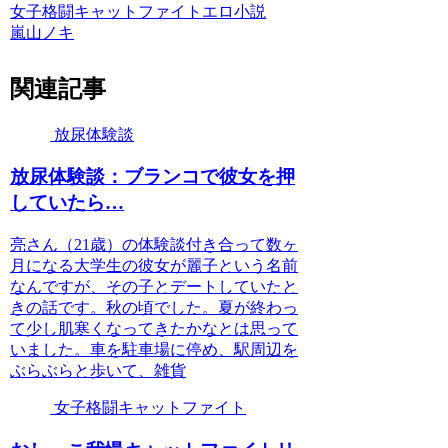
女子格闘キャットファイト
エロ小説
嵐山ノキ
関連記事
放尿体験談
放尿体験談：ブランコで彼女を押
していたら…
亮さん（21歳）の体験談付き合って数ヶ
月になる大学生の彼女が麗子という名前
なんですが、その子とデートしていたと
きの話です。秋の頃でした。夏が終わっ
て少し肌寒くなってきたかなとは思って
いました。車を駐車場に停め、駅周辺を
ぶらぶらと歩いて、雑貨
女子格闘キャットファイト