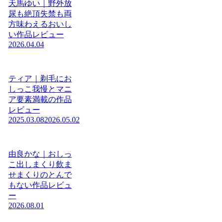
天馬ゆい｜野外放
尿も絶頂失禁も両
方味わえるおいし
い作品レビュー
2026.04.04
ティア｜剃毛にお
しっこ我慢とマニ
ア要素満載の作品
レビュー
2025.03.08
2026.05.02
由良かな｜おしっ
こ出しまくり飲ま
せまくりのとんで
もない作品レビュ
ー
2026.08.01