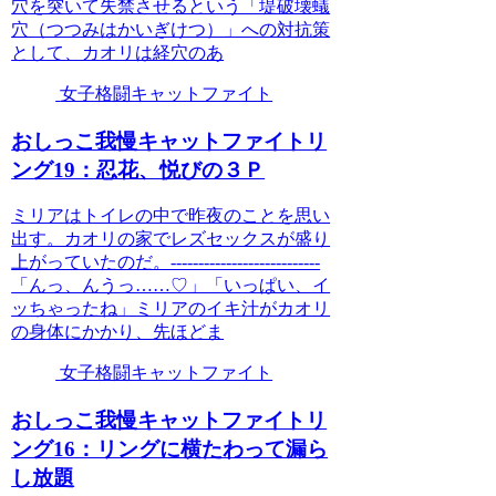
穴を突いて失禁させるという「堤破壊蟻
穴（つつみはかいぎけつ）」への対抗策
として、カオリは経穴のあ
女子格闘キャットファイト
おしっこ我慢キャットファイトリ
ング19：忍花、悦びの３Ｐ
ミリアはトイレの中で昨夜のことを思い
出す。カオリの家でレズセックスが盛り
上がっていたのだ。---------------------------
「んっ、んうっ……♡」「いっぱい、イ
ッちゃったね」ミリアのイキ汁がカオリ
の身体にかかり、先ほどま
女子格闘キャットファイト
おしっこ我慢キャットファイトリ
ング16：リングに横たわって漏ら
し放題