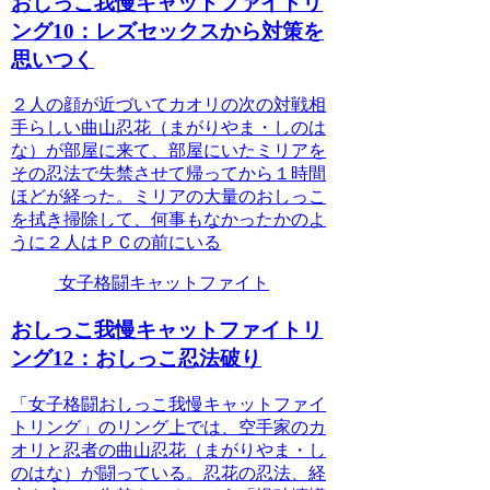
おしっこ我慢キャットファイトリ
ング10：レズセックスから対策を
思いつく
２人の顔が近づいてカオリの次の対戦相
手らしい曲山忍花（まがりやま・しのは
な）が部屋に来て、部屋にいたミリアを
その忍法で失禁させて帰ってから１時間
ほどが経った。ミリアの大量のおしっこ
を拭き掃除して、何事もなかったかのよ
うに２人はＰＣの前にいる
女子格闘キャットファイト
おしっこ我慢キャットファイトリ
ング12：おしっこ忍法破り
「女子格闘おしっこ我慢キャットファイ
トリング」のリング上では、空手家のカ
オリと忍者の曲山忍花（まがりやま・し
のはな）が闘っている。忍花の忍法、経