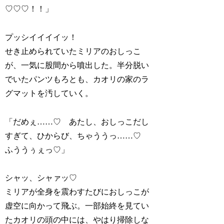
♡♡♡！！」
プッシイイイイッ！
せき止められていたミリアのおしっこ
が、一気に股間から噴出した。半分脱い
でいたパンツもろとも、カオリの家のラ
グマットを汚していく。
「だめぇ……♡ あたし、おしっこだし
すぎて、ひからび、ちゃううっ……♡
ふううぅぇっ♡」
シャッ、シャァッ♡
ミリアが全身を震わすたびにおしっこが
虚空に向かって飛ぶ。一部始終を見てい
たカオリの頭の中には、やはり掃除しな