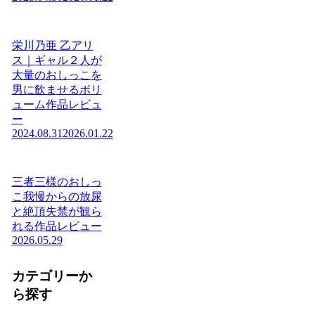
栄川乃亜 乙アリ
ス｜ギャル２人が
大量のおしっこを
男に飲ませるボリ
ューム作品レビュ
ー
2024.08.31
2026.01.22
三者三様のおしっ
こ我慢からの放尿
と絶頂失禁が観ら
れる作品レビュー
2026.05.29
カテゴリーか
ら探す